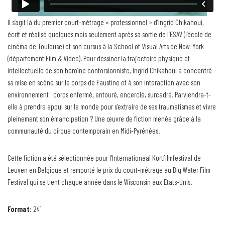
Il s’agit là du premier court-métrage « professionnel » d’Ingrid Chikahoui,
écrit et réalisé quelques mois seulement après sa sortie de l’ESAV (l’école de
cinéma de Toulouse) et son cursus à la School of Visual Arts de New-York
(département Film & Video). Pour dessiner la trajectoire physique et
intellectuelle de son héroïne contorsionniste, Ingrid Chikahoui a concentré
sa mise en scène sur le corps de Faustine et à son interaction avec son
environnement : corps enfermé, entouré, encerclé, surcadré. Parviendra-t-
elle à prendre appui sur le monde pour s’extraire de ses traumatismes et vivre
pleinement son émancipation ? Une œuvre de fiction menée grâce à la
communauté du cirque contemporain en Midi-Pyrénées.
Cette fiction a été sélectionnée pour l’Internationaal Kortfilmfestival de
Leuven en Belgique et remporté le prix du court-métrage au Big Water Film
Festival qui se tient chaque année dans le Wisconsin aux Etats-Unis.
Format:
24’