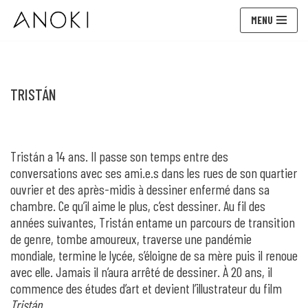
MENU
Aller
au
contenu
TRISTÁN
Tristán a 14 ans. Il passe son temps entre des
conversations avec ses ami.e.s dans les rues de son quartier
ouvrier et des après-midis à dessiner enfermé dans sa
chambre. Ce qu’il aime le plus, c’est dessiner. Au fil des
années suivantes, Tristán entame un parcours de transition
de genre, tombe amoureux, traverse une pandémie
mondiale, termine le lycée, s’éloigne de sa mère puis il renoue
avec elle. Jamais il n’aura arrêté de dessiner. À 20 ans, il
commence des études d’art et devient l’illustrateur du film
Tristán
.